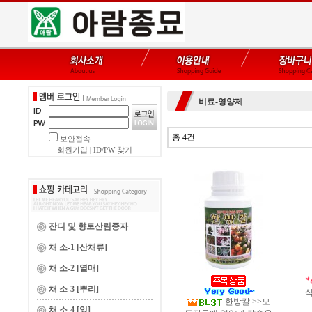
비료-영양제
총 4건
보안접속
회원가입
|
ID/PW 찾기
잔디 및 향토산림종자
채 소-1 [산채류]
채 소-2 [열매]
채 소-3 [뿌리]
식
한방칼 >>모
채 소-4 [잎]