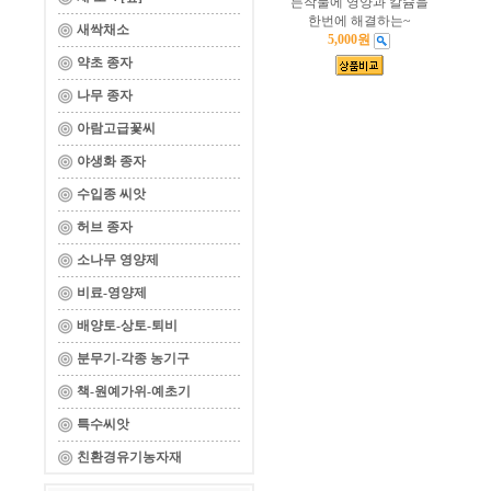
든작물에 영양과 칼슘을
한번에 해결하는~
새싹채소
5,000원
약초 종자
나무 종자
아람고급꽃씨
야생화 종자
수입종 씨앗
허브 종자
소나무 영양제
비료-영양제
배양토-상토-퇴비
분무기-각종 농기구
책-원예가위-예초기
특수씨앗
친환경유기농자재