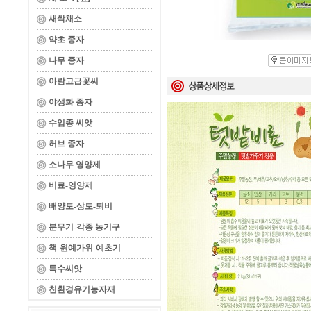
새싹채소
약초 종자
나무 종자
아람고급꽃씨
야생화 종자
수입종 씨앗
허브 종자
소나무 영양제
비료-영양제
배양토-상토-퇴비
분무기-각종 농기구
책-원예가위-예초기
특수씨앗
친환경유기농자재