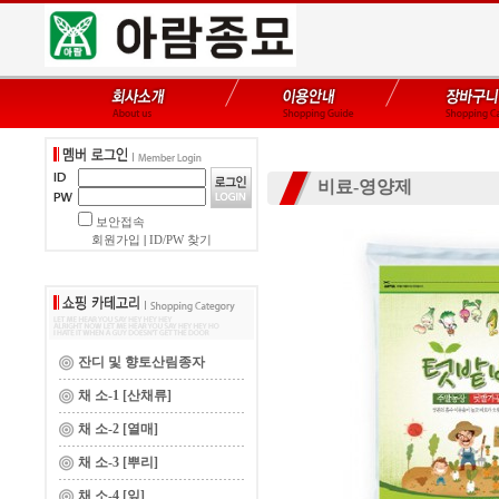
비료-영양제
보안접속
회원가입
|
ID/PW 찾기
잔디 및 향토산림종자
채 소-1 [산채류]
채 소-2 [열매]
채 소-3 [뿌리]
채 소-4 [잎]