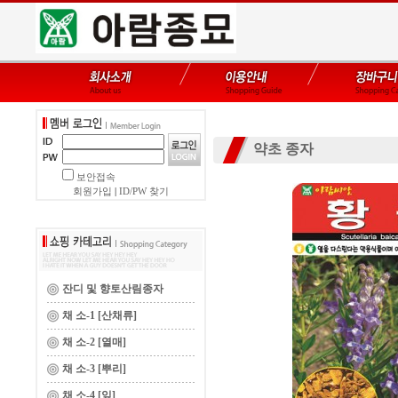
약초 종자
보안접속
회원가입
|
ID/PW 찾기
잔디 및 향토산림종자
채 소-1 [산채류]
채 소-2 [열매]
채 소-3 [뿌리]
채 소-4 [잎]