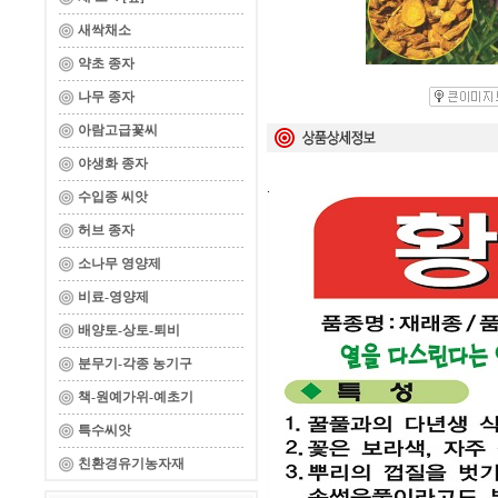
새싹채소
약초 종자
나무 종자
아람고급꽃씨
야생화 종자
.
수입종 씨앗
허브 종자
소나무 영양제
비료-영양제
배양토-상토-퇴비
분무기-각종 농기구
책-원예가위-예초기
특수씨앗
친환경유기농자재