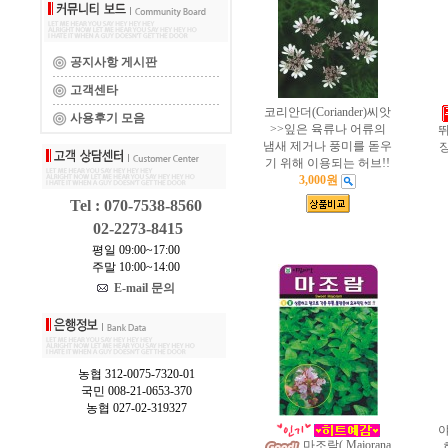
공지사항 게시판
고객센타
코리안더(Coriander)씨앗
사용후기 모음
>>잎은 육류나 어류의
뛰
냄새 제거나 풍미를 돋우
장
기 위해 이용되는 허브!!
3,000원
Tel : 070-7538-8560
02-2273-8415
평일 09:00~17:00
주말 10:00~14:00
E-mail 문의
농협 312-0075-7320-01
국민 008-21-0653-370
농협 027-02-319327
야
마조람( Majorana