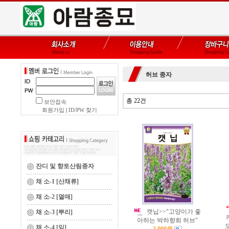
허브 종자
총 22건
보안접속
회원가입
|
ID/PW 찾기
잔디 및 향토산림종자
채 소-1 [산채류]
채 소-2 [열매]
캣닙>>"고양이가 좋
채 소-3 [뿌리]
아하는 박하향희 허브"
채 소-4 [잎]