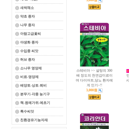
3,000원
새싹채소
약초 종자
나무 종자
아람고급꽃씨
야생화 종자
수입종 씨앗
허브 종자
소나무 영양제
스테비아 >> 설탕의 300
배 정도의 천연감미료이
비료-영양제
며 다이어트,당뇨 환자에
시
게 인기~!!
배양토-상토-퇴비
3,000원
분무기-각종 농기구
책-원예가위-예초기
특수씨앗
친환경유기농자재