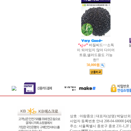
바질씨드>>소독
이 되어있지 않아 다이어
트용,샐러드용도 가능
한!!
50,000원
상호 : 아람종묘 | 대표자(성명):박달선외
사업자 등록번호 안내 208-04-68000
[사
주소: 서울특별시 종로구 종로 231-1,2F | 전화 