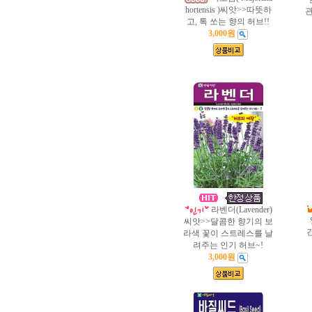
hortensis )씨앗>>따뜻하
관
고, 톡 쏘는 향의 허브!!
3,000원
라벤더(Lavender)
씨앗>>달콤한 향기의 보
라색 꽃이 스트레스를 날
려주는 인기 허브~!
3,000원