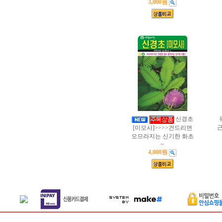
3,000원
신경초
근
[미모사]>>>>건드리면
오므라지는 신기한 화초
~
4,000원