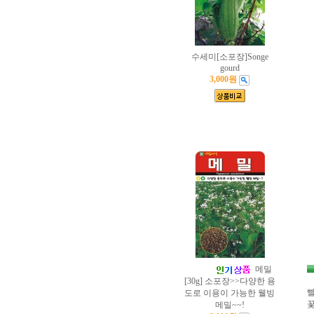
수세미[소포장]Songe
gourd
3,000원
메밀
[30g] 소포장>>다양한 용
빨
도로 이용이 가능한 웰빙
꽃
메밀~~!