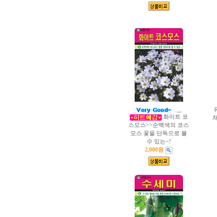
화이트 코
스모스>>순백색의 코스
모스 꽃을 단독으로 볼
수 있는~!
2,000원