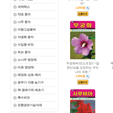
터"
새싹채소
2,000원
약초 종자
나무 종자
아람고급꽃씨
야생화 종자
수입종 씨앗
허브 종자
소나무 영양제
무궁화씨앗[소포장]>>일
백
비료-영양제
편단심을 상징하는 우리
나라 국화~!
배양토-상토-퇴비
2,000원
분무기-각종 농기구
책-원예가위-예초기
특수씨앗
친환경유기농자재