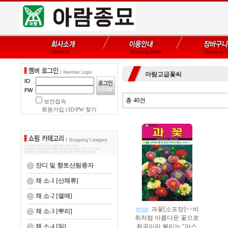
아람고급꽃씨
총 40건
보안접속
회원가입
|
ID/PW 찾기
잔디 및 향토산림종자
채 소-1 [산채류]
채 소-2 [열매]
과꽃[소포장]>>비
채 소-3 [뿌리]
취처럼 아름다운 꽃으로
채 소-4 [잎]
취국이라 불리는 "아스