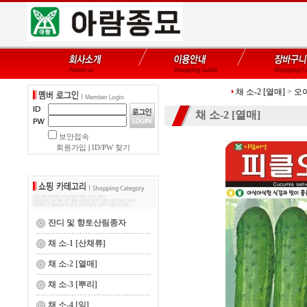
채 소-2 [열매]
>
오이
채 소-2 [열매]
보안접속
회원가입
|
ID/PW 찾기
잔디 및 향토산림종자
채 소-1 [산채류]
채 소-2 [열매]
채 소-3 [뿌리]
채 소-4 [잎]