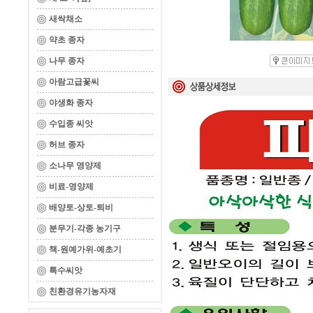
새싹채소
약초 종자
나무 종자
아람고급꽃씨
야생화 종자
수입종 씨앗
허브 종자
소나무 영양제
비료-영양제
배양토-상토-퇴비
분무기-각종 농기구
책-원예가위-예초기
특수씨앗
친환경유기농자재