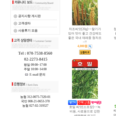
공지사항 게시판
고객센타
차조씨앗[20g]>>찰기가
청
사용후기 모음
있어 맛이 좋고 건강에도
좋은 국내 재래종 청차조
~!!
4,000원
Tel : 070-7538-8560
02-2273-8415
평일 09:00~17:00
주말 10:00~14:00
E-mail 문의
농협 312-0075-7320-01
국민 008-21-0653-370
농협 027-02-319327
호밀 씨앗[소포장]>>녹
씨
비용, 사료용으로 강한
어
생명력에 인기!!