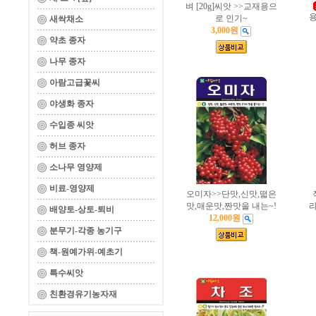
벼 [20g]씨앗 >>교재용으
용
로 인기~
새싹채소
3,000원
약초 종자
나무 종자
아람고급꽃씨
야생화 종자
수입종 씨앗
허브 종자
소나무 영양제
비료-영양제
오미자>>단맛,신맛,떫은
맛,매운맛,짠맛을 내는~!
라
배양토-상토-퇴비
12,000원
분무기-각종 농기구
책-원예가위-예초기
특수씨앗
친환경유기농자재