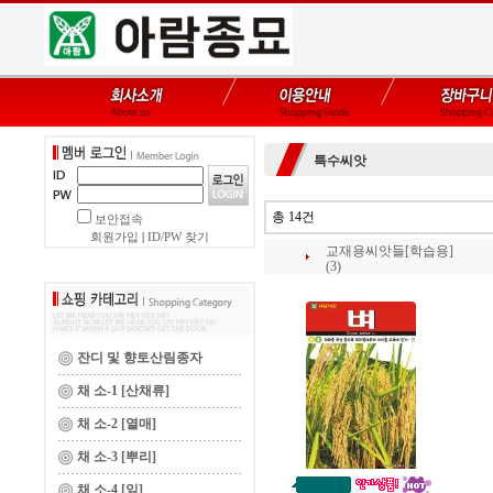
특수씨앗
총 14건
보안접속
회원가입
|
ID/PW 찾기
교재용씨앗들[학습용]
(3)
잔디 및 향토산림종자
채 소-1 [산채류]
채 소-2 [열매]
채 소-3 [뿌리]
채 소-4 [잎]