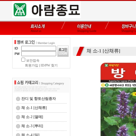
채 소-1 [산채류]
보안접속
회원가입
|
ID/PW 찾기
잔디 및 향토산림종자
채 소-1 [산채류]
채 소-2 [열매]
채 소-3 [뿌리]
채 소-4 [잎]