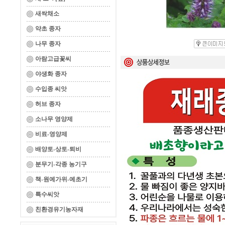
새싹채소
약초 종자
나무 종자
아람고급꽃씨
야생화 종자
수입종 씨앗
허브 종자
소나무 영양제
비료-영양제
배양토-상토-퇴비
분무기-각종 농기구
책-원예가위-예초기
특수씨앗
친환경유기농자재