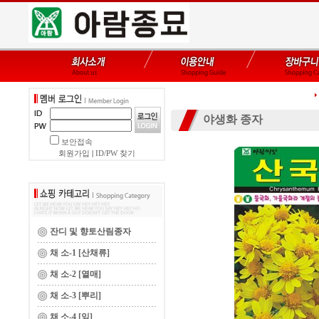
야생화 종자
보안접속
회원가입
|
ID/PW 찾기
잔디 및 향토산림종자
채 소-1 [산채류]
채 소-2 [열매]
채 소-3 [뿌리]
채 소-4 [잎]