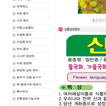
새싹채소
약초 종자
나무 종자
아람고급꽃씨
야생화 종자
수입종 씨앗
허브 종자
소나무 영양제
비료-영양제
배양토-상토-퇴비
분무기-각종 농기구
책-원예가위-예초기
특수씨앗
친환경유기농자재