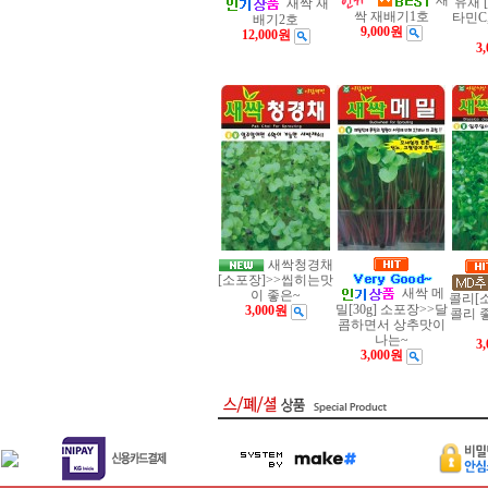
새
유채 
새싹 재
싹 재배기1호
타민C
배기2호
9,000원
12,000원
3
새싹청경채
[소포장]>>씹히는맛
새싹 메
이 좋은~
콜리[
밀[30g] 소포장>>달
3,000원
콜리 
콤하면서 상추맛이
나는~
3
3,000원