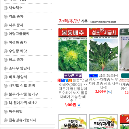
새싹채소
약초 종자
나무 종자
아람고급꽃씨
야생화 종자
수입종 씨앗
허브 종자
소나무 영양제
섬초(동초)시
비료-영양제
금치>>재래종 남부
봄동*엇갈
지방 토종 섬초 시금
내채종
이배추(5000립) >>
배양토-상토-퇴비
치~!!
장성-
저온기 엽신장성이
3,000원
10
우수하여 노지 월동
분무기-각종 농기구
재배가 가능한 배
추!!
책-원예가위-예초기
3,000원
특수씨앗
친환경유기농자재