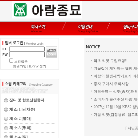
약초 씨앗 구입요령!!
보안접속
회원가입
|
ID/PW 찾기
겨울철에 제안하는 웰빙 새싹 
아람의 웰빙새싹기르기 여름
종자 구매시 주의사항
아람종묘는 씨앗(종자)과 비
소비자가 올려주신 아람 새싹
잔디 및 향토산림종자
2007년 12월 10일 KBS2 생
채 소-1 [산채류]
가을 씨앗(김장용)이 입고되
채 소-2 [열매]
채 소-3 [뿌리]
[ 지난공
채 소-4 [잎]