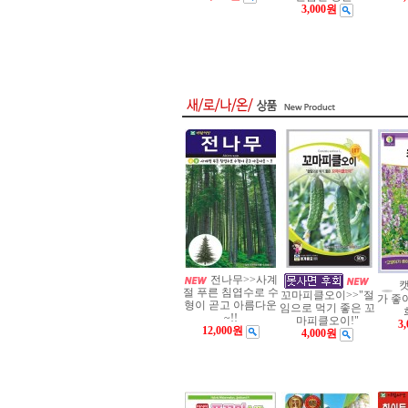
3,000원
전나무>>사계
캣
절 푸른 침엽수로 수
꼬마피클오이>>"절
가 좋
형이 곧고 아름다운
임으로 먹기 좋은 꼬
~!!
마피클오이!"
3
12,000원
4,000원