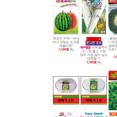
쪼꼬미 수박>>아삭
꽃양
하고 맛있는 소과종
>>저
애플수박!
글뽀
대학찰옥수
5,500원
으로 
수>>맛 좋고 수량
많아 가장 많이 심는
4
대학찰~!!
5,500원