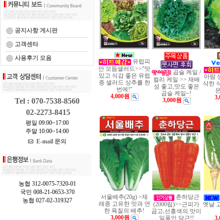
공지사항 게시판
고객센타
사용후기 모음
유럽피
안 모듬샐러드>>"맛
곱슬 케일 /
있고 식감 좋은 유럽
아람 
컬리 케일 >> 재배
종 샐러드 상추를 한
삭한 
성 좋고,맛도 좋은
번에!"
은
곱슬 케일~!
4,000원
3
Tel : 070-7538-8560
3,000원
02-2273-8415
평일 09:00~17:00
주말 10:00~14:00
E-mail 문의
농협 312-0075-7320-01
국민 008-21-0653-370
서울배추(20g) >재
춘하당근
농협 027-02-319327
래종 고유한 맛과 연
(2000립)>>근피가
옛날 
한 육질의 배추!
곱고,선홍색의 맛이
3,000원
일품인 당근!!
3