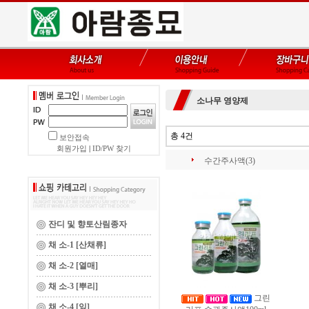
소나무 영양제
총 4건
보안접속
회원가입
|
ID/PW 찾기
수간주사액(3)
잔디 및 향토산림종자
채 소-1 [산채류]
채 소-2 [열매]
채 소-3 [뿌리]
그린
채 소-4 [잎]