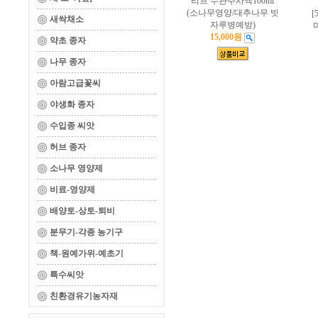
리프 수관주사액100ml
(소나무영양/대추나무 빗
[
새싹채소
자루병예방)
15,000원
약초 종자
나무 종자
아람고급꽃씨
야생화 종자
수입종 씨앗
허브 종자
소나무 영양제
비료-영양제
배양토-상토-퇴비
분무기-각종 농기구
책-원예가위-예초기
특수씨앗
친환경유기농자재