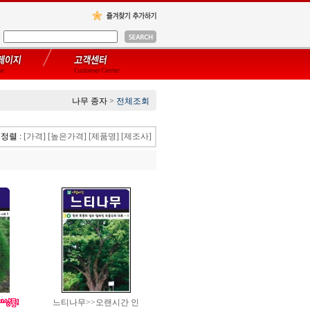
나무 종자
>
전체조회
정렬 :
[가격]
[높은가격]
[제품명]
[제조사]
느티나무>>오랜시간 인