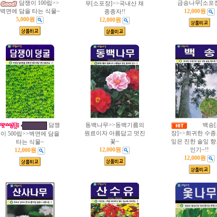
담쟁이 100립>>
금송나무[소포장
무[소포장]>>국내산 채
벽면에 담을 타는 식물~
12,000원
종종자!!
5,000원
12,000원
담쟁
동백나무>>동백기름의
백송[
원료이자 아름답고 멋진
장]>>희귀한 수
이 500립>>벽면에 담을
꽃~
잎은 진한 솔잎 
타는 식물~
12,000원
인기~!!
12,000원
12,000원