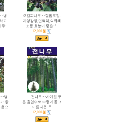
>>병
오갈피나무>>혈압조절,
강하고
자양강장,면역력,숙취해
나무~
소등 효능이 좋은~!!
12,000원
>>병
전나무>>사계절 푸
가 왕
른 침엽수로 수형이 곧고
목용으
아름다운~!!
12,000원