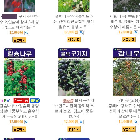
구기자>>하
편백나무>>피톤치드라
이팝나무(100립)>
는 천연 항균물질이 많이
해충 및 공해에 
수오,인삼과 함께 3대 명
함유로 웰빙 나무~
수형이 아름다운 
약으로 여겨지는~!!
12,000원
12,000원
12,000원
블랙 구기자
감나무(고욤)
칼슘나무>>칼슘과 영양
>>안토시안의 황제라 부
충해에 강하고 수세
성분이 풍부하고 흡수력
르며 눈,간 ,당뇨에 좋은
성하여 감나무 대
이 우유의 2배 이상~!!
효과~!
로 쓰이는~!!
12,000원
12,000원
12,000원