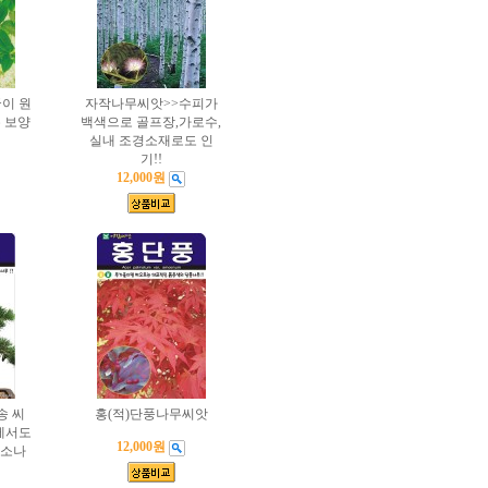
이 원
자작나무씨앗>>수피가
 보양
백색으로 골프장,가로수,
실내 조경소재로도 인
기!!
12,000원
송 씨
홍(적)단풍나무씨앗
에서도
12,000원
 소나