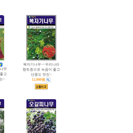
복자기나무>>우리나라
나무
향토종으로 녹음이 좋고
 좋고
단풍도 멋진~
는~
12,000원