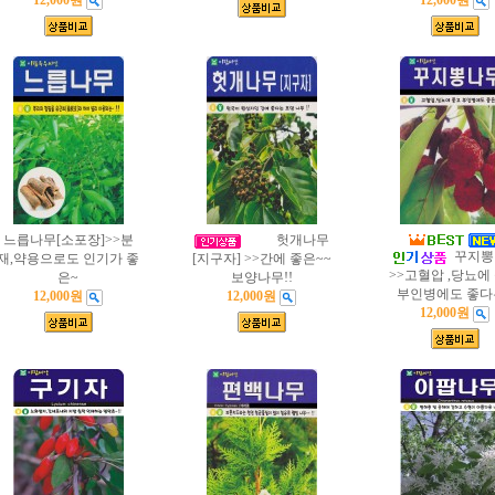
12,000원
12,000원
느릅나무[소포장]>>분
헛개나무
꾸지뽕
재,약용으로도 인기가 좋
[지구자] >>간에 좋은~~
>>고혈압 ,당뇨에
은~
보양나무!!
부인병에도 좋다
12,000원
12,000원
12,000원