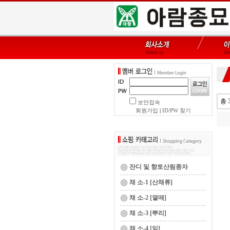
총 
보안접속
회원가입
|
ID/PW 찾기
잔디 및 향토산림종자
채 소-1 [산채류]
채 소-2 [열매]
채 소-3 [뿌리]
채 소-4 [잎]