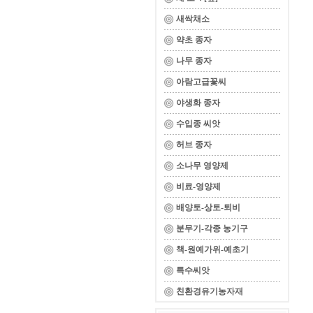
새싹채소
약초 종자
나무 종자
아람고급꽃씨
야생화 종자
수입종 씨앗
허브 종자
소나무 영양제
비료-영양제
배양토-상토-퇴비
분무기-각종 농기구
책-원예가위-예초기
특수씨앗
친환경유기농자재