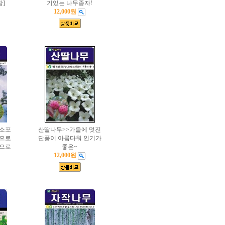
]
기있는 나무종자!
12,000원
소포
산딸나무>>가을에 멋진
종으로
단풍이 아름다워 인기가
향으로
좋은~
12,000원