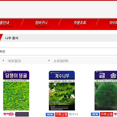
나무 종자
30건
대포장(2)
소포장(28)
계수나