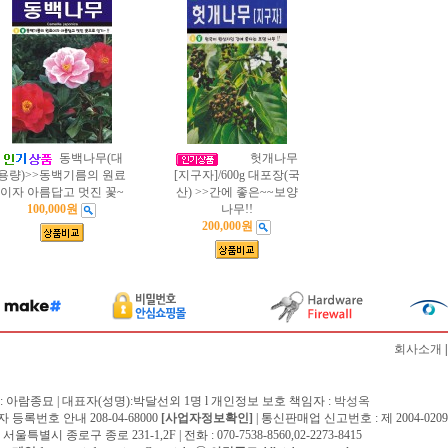
동백나무(대
헛개나무
용량)>>동백기름의 원료
[지구자]/600g 대포장(국
이자 아름답고 멋진 꽃~
산) >>간에 좋은~~보양
100,000원
나무!!
200,000원
회사소개
: 아람종묘 | 대표자(성명):박달선외 1명 l 개인정보 보호 책임자 :
박성옥
 등록번호 안내 208-04-68000
[사업자정보확인]
| 통신판매업 신고번호 : 제 2004-0209
서울특별시 종로구 종로 231-1,2F | 전화 : 070-7538-8560,02-2273-8415