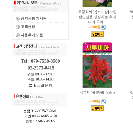
무궁화씨앗[소포장]>>일
백
편단심을 상징하는 우리
공지사항 게시판
나라 국화~!
고객센타
2,000원
사용후기 모음
Tel : 070-7538-8560
02-2273-8415
평일 09:00~17:00
주말 10:00~14:00
E-mail 문의
사루비아[100립] Salvia
접
2,000원
농협 312-0075-7320-01
국민 008-21-0653-370
농협 027-02-319327