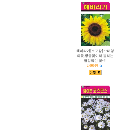
해바라기[소포장]>>태양
의꽃,황금꽃이라 불리는
열정적인 꽃~!!
2,000원