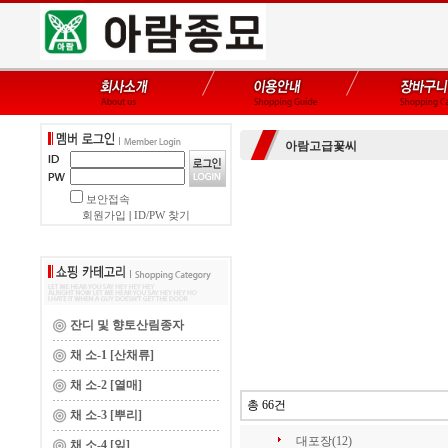
아람고급꽃씨
보안접속
회원가입
|
ID/PW 찾기
잔디 및 향토산림종자
채 소-1 [산채류]
채 소-2 [열매]
총 66건
채 소-3 [뿌리]
대포장(12)
채 소-4 [잎]