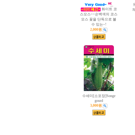
화이트 코
스모스>>순백색의 코스
모스 꽃을 단독으로 볼
수 있는~!
2,000원
수세미[소포장]Songe
gourd
3,000원