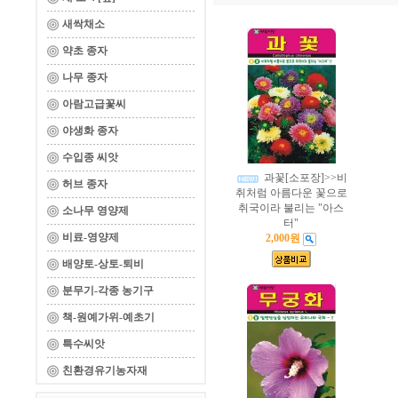
새싹채소
약초 종자
나무 종자
아람고급꽃씨
야생화 종자
수입종 씨앗
과꽃[소포장]>>비
허브 종자
취처럼 아름다운 꽃으로
취국이라 불리는 "아스
소나무 영양제
터"
비료-영양제
2,000원
배양토-상토-퇴비
분무기-각종 농기구
책-원예가위-예초기
특수씨앗
친환경유기농자재