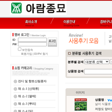
보안접속
회원가입
|
ID/PW 찾기
분류별 검색
상품명 검색
잔디 및 향토산림종자
채 소-1 [산채류]
이미지
채 소-2 [열매]
상품명
:
채 소-3 [뿌리]
살이 식물로
저정도 양이면
채 소-4 [잎]