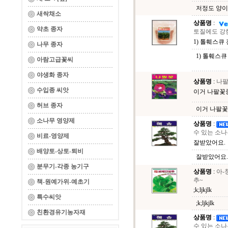
저정도 양이면
새싹채소
상품명
:
약초 종자
토질에도 강
1) 톨훼스큐 
나무 종자
1) 톨훼스큐
아람고급꽃씨
야생화 종자
상품명
:
나팔
수입종 씨앗
이거 나팔꽃중
허브 종자
이거 나팔꽃
소나무 영양제
상품명
:
수 있는 소나
비료-영양제
잘받았어요.
배양토-상토-퇴비
잘받았어요.
분무기-각종 농기구
상품명
:
아-
추~
책-원예가위-예초기
;k;ljkjlk
특수씨앗
;k;ljkjlk
친환경유기농자재
상품명
:
수 있는 소나