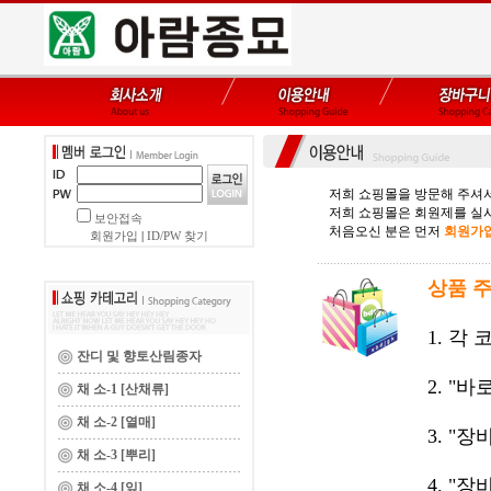
저희 쇼핑몰을 방문해 주셔서
저희 쇼핑몰은 회원제를 실
보안접속
처음오신 분은 먼저
회원가
회원가입
|
ID/PW 찾기
상품 
1. 각
잔디 및 향토산림종자
2. "
채 소-1 [산채류]
채 소-2 [열매]
3. "
채 소-3 [뿌리]
4. "
채 소-4 [잎]