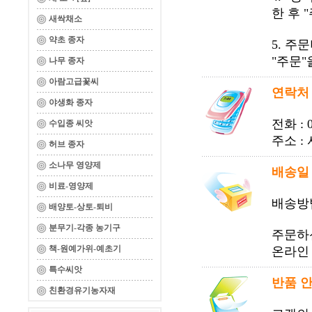
한 후 
새싹채소
약초 종자
5. 주
"주문
나무 종자
아람고급꽃씨
연락처
야생화 종자
전화 : 0
수입종 씨앗
주소 :
허브 종자
소나무 영양제
배송일
비료-영양제
배송방
배양토-상토-퇴비
분무기-각종 농기구
주문하신
책-원예가위-예초기
온라인 
특수씨앗
반품 
친환경유기농자재