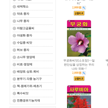
터"
새싹채소
2,000원
약초 종자
나무 종자
아람고급꽃씨
야생화 종자
수입종 씨앗
허브 종자
소나무 영양제
무궁화씨앗[소포장]>>일
백
비료-영양제
편단심을 상징하는 우리
나라 국화~!
배양토-상토-퇴비
2,000원
분무기-각종 농기구
책-원예가위-예초기
특수씨앗
친환경유기농자재