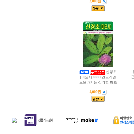
3,000원
신경초
근
[미모사]>>>>건드리면
오므라지는 신기한 화초
~
4,000원