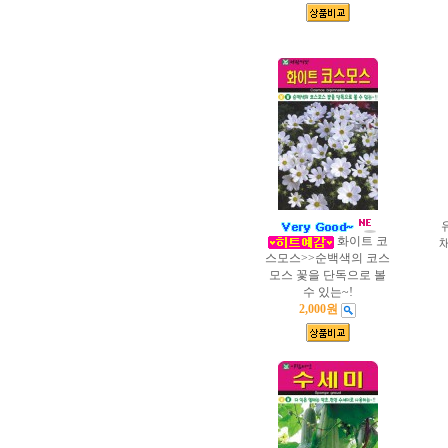
화이트 코
스모스>>순백색의 코스
모스 꽃을 단독으로 볼
수 있는~!
2,000원