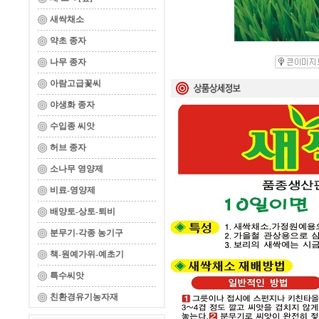
새싹채소
약초 종자
나무 종자
아람고급꽃씨
야생화 종자
수입종 씨앗
허브 종자
소나무 영양제
비료-영양제
배양토-상토-퇴비
분무기-각종 농기구
책-원예가위-예초기
특수씨앗
친환경유기농자재