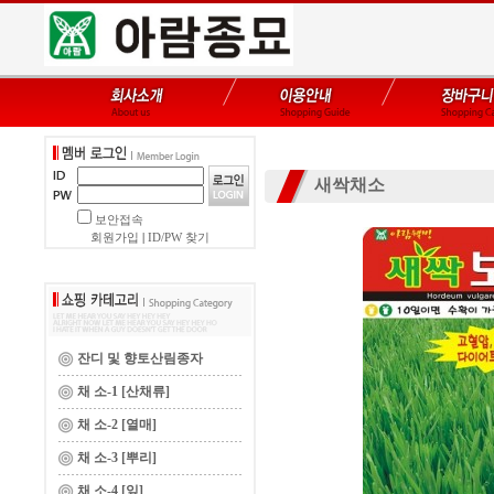
새싹채소
보안접속
회원가입
|
ID/PW 찾기
잔디 및 향토산림종자
채 소-1 [산채류]
채 소-2 [열매]
채 소-3 [뿌리]
채 소-4 [잎]