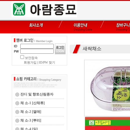
새싹채소
보안접속
회원가입
|
ID/PW 찾기
잔디 및 향토산림종자
채 소-1 [산채류]
채 소-2 [열매]
채 소-3 [뿌리]
채 소-4 [잎]