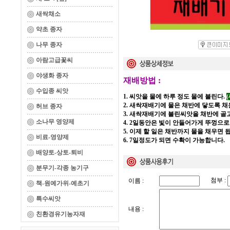
새싹채소
약초 종자
나무 종자
아람고급꽃씨
야생화 종자
재배방법 :
수입종 씨앗
1. 씨앗을 물에 하루 정도 물에 불린다.
2. 새싹재배기에 물은 채반에 닿도록 채
허브 종자
3. 새싹재배기에 불린씨앗을 채반에 골
소나무 영양제
4. 2일동안은 빛이 안들어가게 뚜껑으로
5. 이제 할 일은 채반까지 물을 채우면 
비료-영양제
6. 7일정도가 되면 수확이 가능합니다.
배양토-상토-퇴비
분무기-각종 농기구
첨부 :
이름 :
책-원예가위-예초기
특수씨앗
내용 :
친환경유기농자재