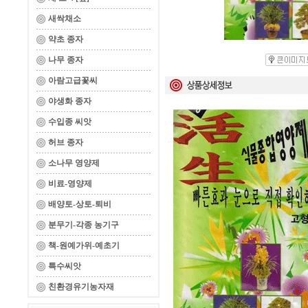
새싹채소
약초 종자
나무 종자
아람고급꽃씨
야생화 종자
수입종 씨앗
허브 종자
소나무 영양제
비료-영양제
배양토-상토-퇴비
분무기-각종 농기구
책-원예가위-예초기
특수씨앗
친환경유기농자재