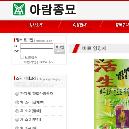
비료-영양제
보안접속
회원가입
|
ID/PW 찾기
잔디 및 향토산림종자
채 소-1 [산채류]
채 소-2 [열매]
채 소-3 [뿌리]
채 소-4 [잎]